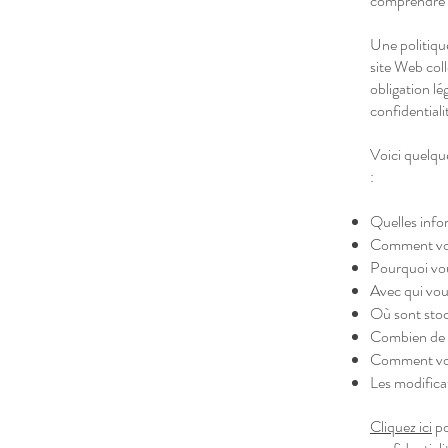
comprendre et
Une politique
site Web coll
obligation lé
confidentiali
Voici quelqu
:
Quelles info
Comment vous
Pourquoi vou
Avec qui vou
Où sont stoc
Combien de t
Comment vou
Les modificat
Cliquez ici
po