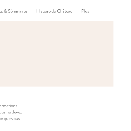
s & Séminaires
Histoire du Château
Plus
formations
Vous ne devez
ce que vous
à