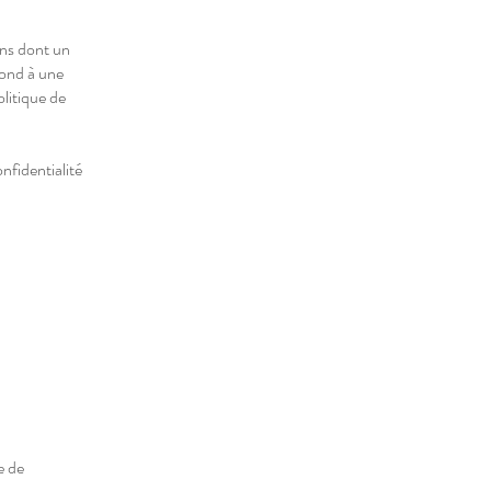
ons dont un
épond à une
olitique de
nfidentialité
e de