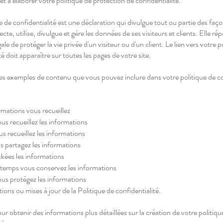
 à élaborer votre politique de protection de confidentialité.
 de confidentialité est une déclaration qui divulgue tout ou partie des faç
ecte, utilise, divulgue et gère les données de ses visiteurs et clients. Elle r
gale de protéger la vie privée d'un visiteur ou d'un client. Le lien vers votre p
té doit apparaître sur toutes les pages de votre site.
es exemples de contenu que vous pouvez inclure dans votre politique de co
rmations vous recueillez
 recueillez les informations
s recueillez les informations
s partagez les informations
kées les informations
emps vous conservez les informations
s protégez les informations
ions ou mises à jour de la Politique de confidentialité.
ur obtenir des informations plus détaillées sur la création de votre politiqu